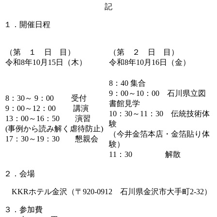
記
１．開催日程
（第 １ 日 目）
（第 ２ 日 目）
令和8年10月15日（木）
令和8年10月16日（金）
8：40 集合
9：00～10：00 石川県立図
8：30～ 9：00 受付
書館見学
9：00～12：00 講演
10：30～11：30 伝統技術体
13：00～16：50 演習
験
(事例から読み解く虐待防止)
（今井金箔本店・金箔貼り体
17：30～19：30 懇親会
験）
11：30 解散
２．会場
KKRホテル金沢（〒920-0912 石川県金沢市大手町2-32）
３．参加費