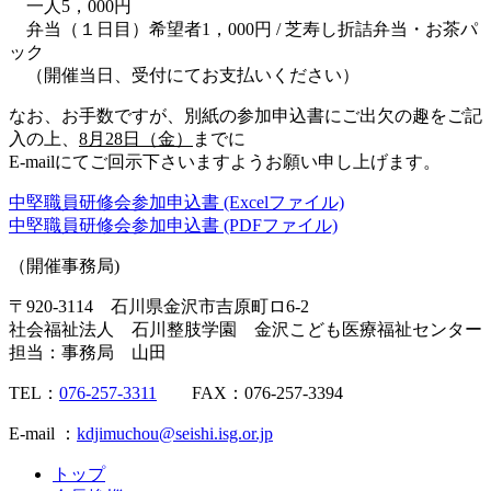
一人5，000円
弁当（１日目）希望者1，000円 / 芝寿し折詰弁当・お茶パ
ック
（開催当日、受付にてお支払いください）
なお、お手数ですが、別紙の参加申込書にご出欠の趣をご記
入の上、
8月28日（金）
までに
E-mailにてご回示下さいますようお願い申し上げます。
中堅職員研修会参加申込書 (Excelファイル)
中堅職員研修会参加申込書 (PDFファイル)
（開催事務局)
〒920-3114 石川県金沢市吉原町ロ6-2
社会福祉法人 石川整肢学園 金沢こども医療福祉センター
担当：事務局 山田
TEL：
076-257-3311
FAX：076-257-3394
E-mail ：
kdjimuchou@seishi.isg.or.jp
トップ