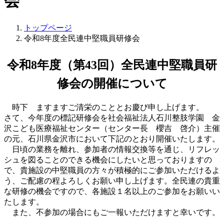
会
トップページ
令和8年度全民連中堅職員研修会
令和8年度（第43回）全民連中堅職員研
修会の開催について
時下 ますますご清栄のこととお慶び申し上げます。
さて、今年度の標記研修会を社会福祉法人石川整肢学園 金
沢こども医療福祉センター（センター長 櫻吉 啓介）主催
の元、石川県金沢市において下記のとおり開催いたします。
日頃の業務を離れ、参加者の情報交換等を通じ、リフレッ
シュを図ることのできる機会にしたいと思っておりますの
で、貴施設の中堅職員の方々が積極的にご参加いただけるよ
う、ご配慮の程よろしくお願い申し上げます。全民連の貴重
な研修の機会ですので、各施設１名以上のご参加をお願いい
たします。
また、不参加の場合にもご一報いただけますと幸いです。