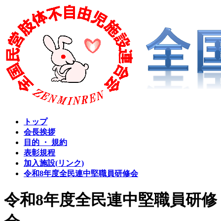
コ
ナ
ン
ビ
テ
ゲ
ン
ー
ツ
シ
へ
ョ
ス
ン
キ
に
ッ
移
プ
動
トップ
会長挨拶
目的 ・ 規約
表彰規程
加入施設(リンク)
令和8年度全民連中堅職員研修会
令和8年度全民連中堅職員研修